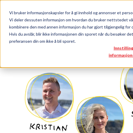
Vi bruker informasjonskapsler for å gi innhold og annonser et person
Logg inn
Bli medlem
Vi deler dessuten informasjon om hvordan du bruker nettstedet vå
kombinere den med annen informasjon du har gjort tilgjengelig for 
Hvis du avslår, blir ikke informasjonen din sporet når du besøker de
Medlemsfordeler
Rogaland Sparebank
preferansen din om ikke å bli sporet.
Innstillin
informasjon