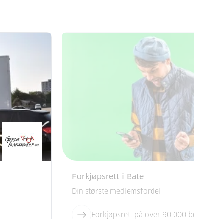
Forkjøpsrett i Bate
Din største medlemsfordel
Forkjøpsrett på over 90 000 boliger i