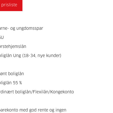
prisliste
arne- og ungdomsspar
SU
ørstehjemslån
oliglån Ung (18-34, nye kunder)
ønt boliglån
liglån 55 %
rdinært boliglån/Flexilån/Kongekonto
parekonto med god rente og ingen