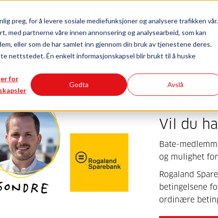
lig preg, for å levere sosiale mediefunksjoner og analysere trafikken vår.
rt, med partnerne våre innen annonsering og analysearbeid, som kan
Innhold for
dem, eller som de har samlet inn gjennom din bruk av tjenestene deres.
deg
styret
utbygger
tte nettstedet. Én enkelt informasjonskapsel blir brukt til å huske
ger for
Godta
Avslå
skapsler
Rogala
Vil du h
Bate-medlemmer
og mulighet fo
Rogaland Spare
betingelsene f
ordinære beting