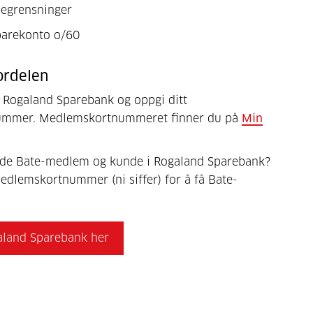
begrensninger
parekonto o/60
fordelen
 Rogaland Sparebank og oppgi ditt
mmer. Medlemskortnummeret finner du på
Min
rede Bate-medlem og kunde i Rogaland Sparebank?
edlemskortnummer (ni siffer) for å få Bate-
aland Sparebank her