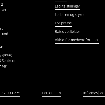
2
Ledige stillinger
nger
Ledelsen og styret
For presse
96
Bates vedtekter
esund
Vilkår for medlemsfordeler
se
yggelag
8 Sentrum
nger
952 090 275
Personvern
Informasjons