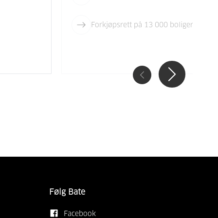
Forkjøpsrett på 13 000 boliger i Roga
Følg Bate
Facebook