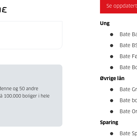
Se oppdatert 
Ung
Bate B
Bate B
Bate F
Bate B
Øvrige lån
u denne og 50 andre
Bate Gr
på 100.000 boliger i hele
Bate bo
Bate O
Sparing
Bate S