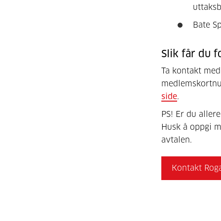
uttaks
Bate S
Slik får du 
Ta kontakt med
medlemskortnu
side
.
PS! Er du alle
Husk å oppgi m
avtalen.
Kontakt Rog