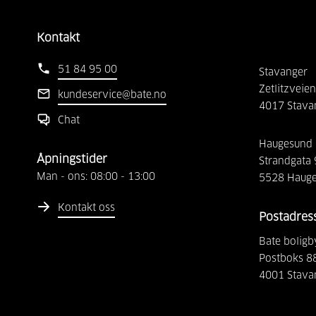
Kontakt
51 84 95 00
Stavanger
Zetlitzveien
kundeservice@bate.no
4017
Stava
Chat
Haugesund
Åpningstider
Strandgata
Man - ons:
08:00
-
13:00
5528
Haug
Kontakt oss
Postadres
Bate boligb
Postboks 8
4001
Stava