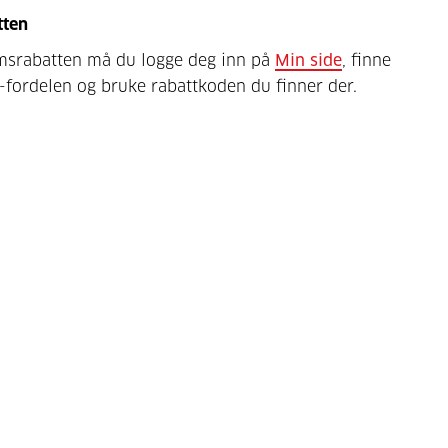
tten
msrabatten må du logge deg inn på
Min side
, finne
-fordelen og bruke rabattkoden du finner der.
o