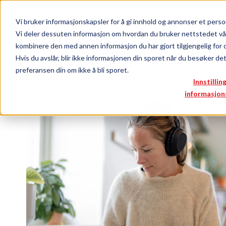
Vi bruker informasjonskapsler for å gi innhold og annonser et person
Logg inn
Bli medlem
Vi deler dessuten informasjon om hvordan du bruker nettstedet vå
kombinere den med annen informasjon du har gjort tilgjengelig for 
Hvis du avslår, blir ikke informasjonen din sporet når du besøker de
Medlemsfordeler
NKI Nettstudier
preferansen din om ikke å bli sporet.
Innstillin
informasjon