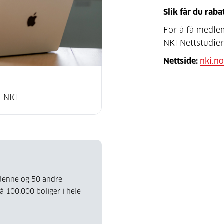
Slik får du raba
For å få medle
NKI Nettstudier
Nettside:
nki.n
s NKI
u denne og 50 andre
på 100.000 boliger i hele