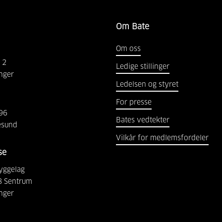
Om Bate
Om oss
2
Ledige stillinger
nger
Ledelsen og styret
For presse
96
Bates vedtekter
esund
Vilkår for medlemsfordeler
se
yggelag
8 Sentrum
nger