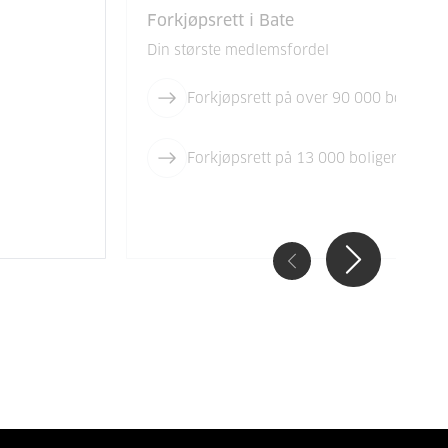
Forkjøpsrett i Bate
Din største medlemsfordel
Forkjøpsrett på over 90 000 boliger i
Forkjøpsrett på 13 000 boliger i Roga