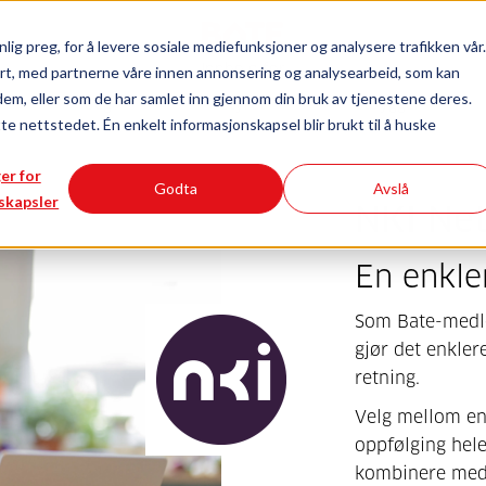
lig preg, for å levere sosiale mediefunksjoner og analysere trafikken vår.
rt, med partnerne våre innen annonsering og analysearbeid, som kan
Innhold for
dem, eller som de har samlet inn gjennom din bruk av tjenestene deres.
deg
styret
utbygger
tte nettstedet. Én enkelt informasjonskapsel blir brukt til å huske
ger for
Godta
Avslå
skapsler
NKI Net
En enkle
Som Bate-medle
gjør det enklere
retning.
Velg mellom enk
oppfølging hele
kombinere med 