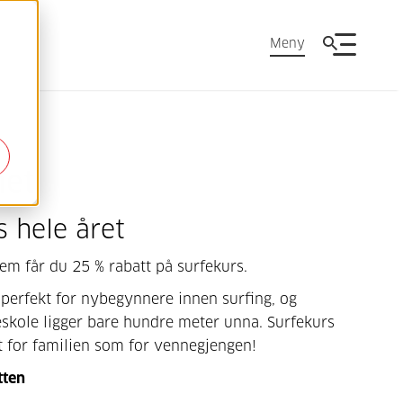
Meny
net
s hele året
m får du 25 % rabatt på surfekurs.
 perfekt for nybegynnere innen surfing, og
eskole ligger bare hundre meter unna. Surfekurs
t for familien som for vennegjengen!
tten