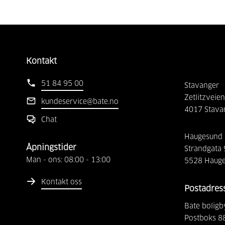
Kontakt
51 84 95 00
Stavanger
Zetlitzveien
kundeservice@bate.no
4017
Stava
Chat
Haugesund
Åpningstider
Strandgata
Man - ons:
08:00
-
13:00
5528
Haug
Kontakt oss
Postadres
Bate boligb
Postboks 8