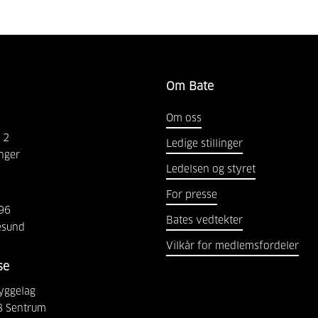
Om Bate
Om oss
2
Ledige stillinger
nger
Ledelsen og styret
For presse
96
Bates vedtekter
esund
Vilkår for medlemsfordeler
se
yggelag
8 Sentrum