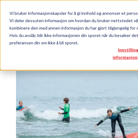
Vi bruker informasjonskapsler for å gi innhold og annonser et person
Logg inn
Bli medlem
Vi deler dessuten informasjon om hvordan du bruker nettstedet vå
kombinere den med annen informasjon du har gjort tilgjengelig for 
Hvis du avslår, blir ikke informasjonen din sporet når du besøker de
Medlemsfordeler
Boretunet
preferansen din om ikke å bli sporet.
Innstillin
informasjon