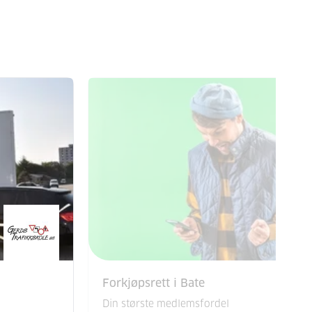
Forkjøpsrett i Bate
Din største medlemsfordel