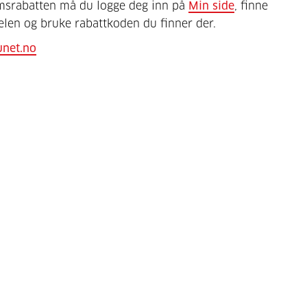
msrabatten må du logge deg inn på
Min side
, finne
elen og bruke rabattkoden du finner der.
unet.no