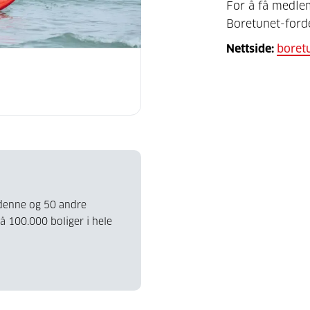
For å få medle
Boretunet-ford
Nettside:
boret
u denne og 50 andre
på 100.000 boliger i hele