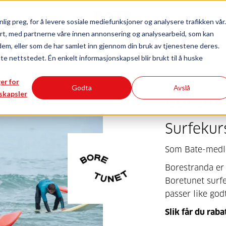
lig preg, for å levere sosiale mediefunksjoner og analysere trafikken vår.
rt, med partnerne våre innen annonsering og analysearbeid, som kan
Innhold for
dem, eller som de har samlet inn gjennom din bruk av tjenestene deres.
deg
styret
utbygger
tte nettstedet. Én enkelt informasjonskapsel blir brukt til å huske
ger for
Godta
Avslå
skapsler
Boretu
Surfekur
Som Bate-medle
Borestranda er
Boretunet surf
passer like god
Slik får du raba