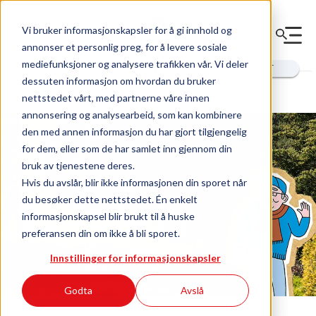
Vi bruker informasjonskapsler for å gi innhold og
annonser et personlig preg, for å levere sosiale
Innhold for
mediefunksjoner og analysere trafikken vår. Vi deler
deg
styret
utbygger
dessuten informasjon om hvordan du bruker
nettstedet vårt, med partnerne våre innen
annonsering og analysearbeid, som kan kombinere
den med annen informasjon du har gjort tilgjengelig
for dem, eller som de har samlet inn gjennom din
bruk av tjenestene deres.
Hvis du avslår, blir ikke informasjonen din sporet når
du besøker dette nettstedet. Én enkelt
informasjonskapsel blir brukt til å huske
preferansen din om ikke å bli sporet.
Innstillinger for informasjonskapsler
Godta
Avslå