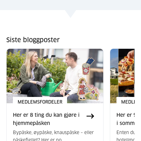
Siste bloggposter
MEDLEMSFORDELER
MEDLEM
Her er 8 ting du kan gjøre i
Her er 9 k
hjemmepåsken
i sommer
Bypåske, øypåske, knauspåske – eller
Enten du li
påskefjellet? Her er no...
hotellmorgen