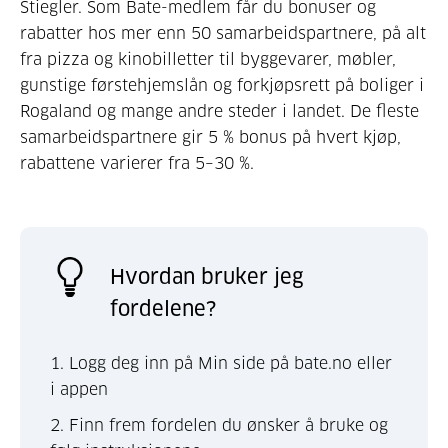
Stiegler. Som Bate-medlem får du bonuser og
rabatter hos mer enn 50 sam­arbeids­partnere, på alt
fra pizza og kino­billetter til bygge­varer, møbler,
gunstige første­hjems­lån og for­kjøps­rett på boliger i
Rogaland og mange andre steder i landet. De fleste
samarbeidspartnere gir 5 % bonus på hvert kjøp,
rabat­tene varierer fra 5–30 %.
Hvordan bruker jeg
fordelene?
1. Logg deg inn på Min side på bate.no eller
i appen
2. Finn frem fordelen du ønsker å bruke og