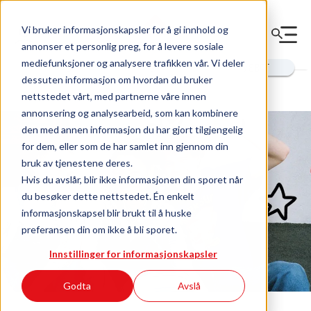
Vi bruker informasjonskapsler for å gi innhold og
annonser et personlig preg, for å levere sosiale
Innhold for
mediefunksjoner og analysere trafikken vår. Vi deler
deg
styret
utbygger
dessuten informasjon om hvordan du bruker
nettstedet vårt, med partnerne våre innen
annonsering og analysearbeid, som kan kombinere
den med annen informasjon du har gjort tilgjengelig
for dem, eller som de har samlet inn gjennom din
bruk av tjenestene deres.
Hvis du avslår, blir ikke informasjonen din sporet når
du besøker dette nettstedet. Én enkelt
informasjonskapsel blir brukt til å huske
preferansen din om ikke å bli sporet.
Innstillinger for informasjonskapsler
Godta
Avslå