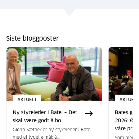
Siste bloggposter
AKTUELT
AKTUELT
Ny styreleder i Bate: – Det
Bates gen
skal være godt å bo
2026: Øns
våre prior
Glenn Sæther er ny styreleder i Bate –
med et tydelig mål: å...
Som medlem