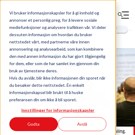
Vi bruker informasjonskapsler for å gi innhold og
annonser et personlig preg, for å levere sosiale
Innhold for
mediefunksjoner og analysere trafikken vår. Vi deler
deg
styret
utbygger
dessuten informasjon om hvordan du bruker
nettstedet vårt, med partnerne våre innen
annonsering og analysearbeid, som kan kombinere
den med annen informasjon du har gjort tilgjengelig
for dem, eller som de har samlet inn gjennom din
bruk av tjenestene deres.
Hvis du avslår, blir ikke informasjonen din sporet når
du besøker dette nettstedet. Én enkelt
informasjonskapsel blir brukt til å huske
preferansen din om ikke å bli sporet.
Innstillinger for informasjonskapsler
Godta
Avslå
Det ble stemt over flere saker på årets generalforsamling.