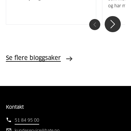
og har mulig
Se flere bloggsaker
Kontakt
51 84 95 00
kundeservice@bate.no