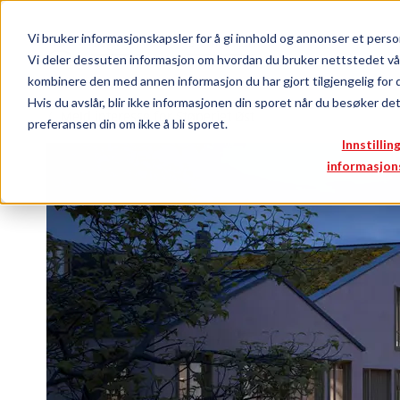
Vi bruker informasjonskapsler for å gi innhold og annonser et person
Logg inn
Bli medlem
Vi deler dessuten informasjon om hvordan du bruker nettstedet vå
kombinere den med annen informasjon du har gjort tilgjengelig for 
Hvis du avslår, blir ikke informasjonen din sporet når du besøker de
Meld interesse for Støperiet Øst
preferansen din om ikke å bli sporet.
Innstillin
informasjon