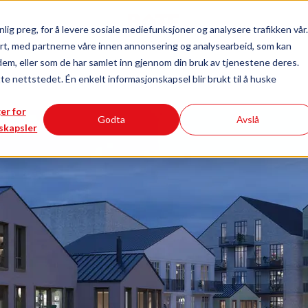
lig preg, for å levere sosiale mediefunksjoner og analysere trafikken vår.
rt, med partnerne våre innen annonsering og analysearbeid, som kan
Innhold for
dem, eller som de har samlet inn gjennom din bruk av tjenestene deres.
deg
styret
utbygger
tte nettstedet. Én enkelt informasjonskapsel blir brukt til å huske
ger for
Godta
Avslå
skapsler