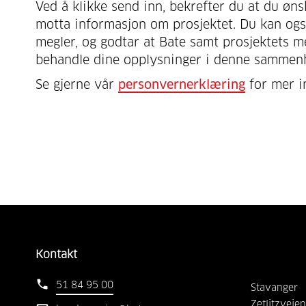
Ved å klikke send inn, bekrefter du at du øns
motta informasjon om prosjektet. Du kan også
megler, og godtar at Bate samt prosjektets m
behandle dine opplysninger i denne sammen
Se gjerne vår
personvernerklæring
for mer i
Kontakt
51 84 95 00
Stavanger
Zetlitzveien