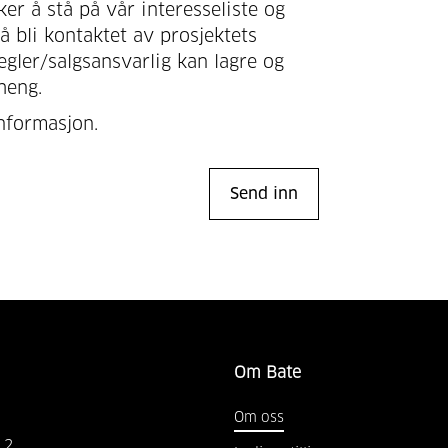
ker å stå på vår interesseliste og
 bli kontaktet av prosjektets
egler/salgsansvarlig kan lagre og
heng.
nformasjon.
Om Bate
Om oss
2