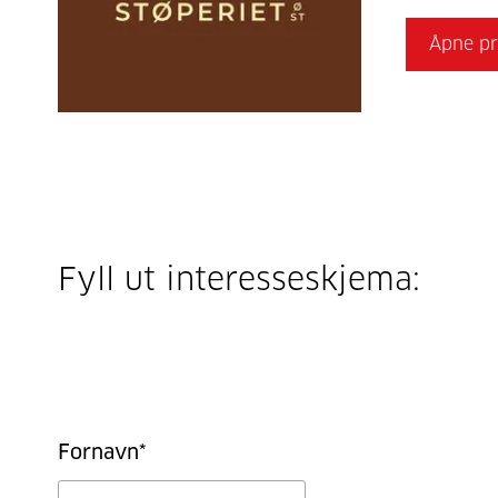
Åpne pr
Fyll ut interesseskjema:
Fornavn
*