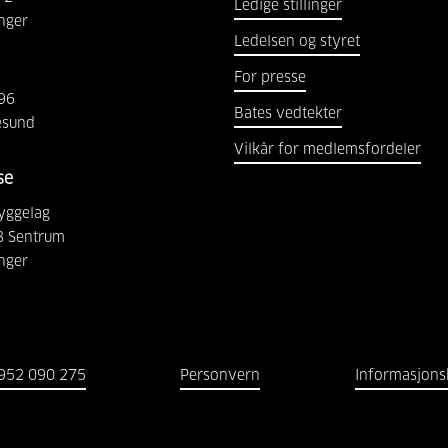
Ledige stillinger
nger
Ledelsen og styret
For presse
96
Bates vedtekter
esund
Vilkår for medlemsfordeler
se
yggelag
8 Sentrum
nger
952 090 275
Personvern
Informasjons