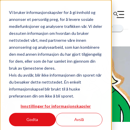
Vi bruker informasjonskapsler for å gi innhold og
annonser et personlig preg, for å levere sosiale
Innhold for
mediefunksjoner og analysere trafikken vår. Vi deler
deg
styret
utbygger
dessuten informasjon om hvordan du bruker
nettstedet vårt, med partnerne våre innen
annonsering og analysearbeid, som kan kombinere
den med annen informasjon du har gjort tilgjengelig
for dem, eller som de har samlet inn gjennom din
bruk av tjenestene deres.
Hvis du avslår, blir ikke informasjonen din sporet når
du besøker dette nettstedet. Én enkelt
informasjonskapsel blir brukt til å huske
preferansen din om ikke å bli sporet.
Innstillinger for informasjonskapsler
Godta
Avslå