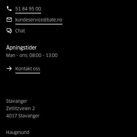
51 84 95 00
kundeservice@bate.no
Chat
Åpningstider
Man - ons:
08:00
-
13:00
Kontakt oss
Stavanger
Zetlitzveien
2
4017
Stavanger
Haugesund