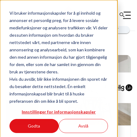
Vi bruker informasjonskapsler for å gi innhold og
annonser et personlig preg, for å levere sosiale
Innhold for
mediefunksjoner og analysere trafikken vår. Vi deler
deg
styret
utbygger
dessuten informasjon om hvordan du bruker
nettstedet vårt, med partnerne våre innen
annonsering og analysearbeid, som kan kombinere
den med annen informasjon du har gjort tilgjengelig
for dem, eller som de har samlet inn gjennom din
bruk av tjenestene deres.
Hvis du avslår, blir ikke informasjonen din sporet når
du besøker dette nettstedet. Én enkelt
informasjonskapsel blir brukt til å huske
preferansen din om ikke å bli sporet.
Innstillinger for informasjonskapsler
Godta
Avslå