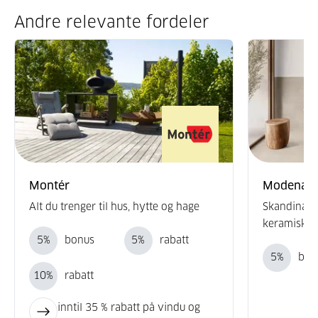
Andre relevante fordeler
Montér
Modena fl
Alt du trenger til hus, hytte og hage
Skandinavi
keramiske f
5
%
bonus
5
%
rabatt
5
%
bon
10
%
rabatt
inntil 35 % rabatt på vindu og